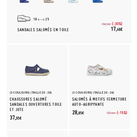
18
25
(-30%)
24,
95€
17,
46€
SANDALES SALOMÉS EN TOILE
(3 COULEURS) (TAILLE 20 - 28)
(1 COULEURS) (TAILLE 20 - 26)
CHAUSSURES SALOMÉ
SALOMÉS À MOTIFS FERMETURE
SANDALES OUVERTURES TOILE
AUTO-AGRIPPANTE
ET JUTE
28,
(-15%)
33,
85€
95€
37,
95€