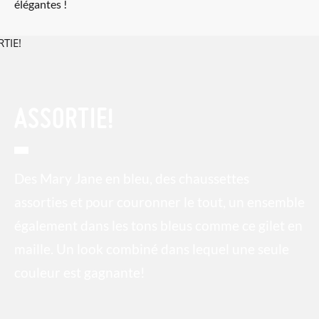
élégantes !
ASSORTIE!
Des Mary Jane en bleu, des chaussettes
assorties et pour couronner le tout, un ensemble
également dans les tons bleus comme ce gilet en
maille. Un look combiné dans lequel une seule
couleur est gagnante!