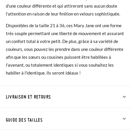
d'une couleur différente et qui attireront sans aucun doute
l'attention en raison de leur finition en velours sophistiquée.
Disponibles de la taille 21 à 36, ces Mary Jane ont une forme
très souple permettant une liberté de mouvement et assurant
un confort total à votre petit. De plus, grâce à sa variété de
couleurs, vous pouvez les prendre dans une couleur différente
afin que les sœurs ou cousines puissent être habillées à
l'avenant, ou totalement identiques si vous souhaitez les
habiller à l'identique. Ils seront idéaux !
LIVRAISON ET RETOURS
Chez Pisamonas, la livraison est gratuite dès 30 €. Pour les
commandes inférieures à 30 €, la livraison standard coûte
GUIDE DES TAILLES
3,95 € et prendra de 4 à 5 jours ouvrables pour arriver par