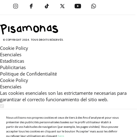
© COPYRIGHT 2024. TOUS DROITS RÉSERVÉS.
Cookie Policy
Esenciales
Estadísticas
Publicitarias
Politique de Confidentialité
Cookie Policy
Esenciales
Las cookies esenciales son las estrictamente necesarias para
garantizar el correcto funcionamiento del sitio web.
Estadísticas
Estas cookies nos permiten ofrecerle una experiencia en el sitio
Nous utilisons nos propres cookies et ceux de tiers à des fins d'analyse et pour vous
présenter des publicités personnalisées basées sur le profil utilisateur établi à
adaptada a su navegación (recomendaciones de producto
partir de vos habitudes de navigation (par exemple, les pages visitées). Vous pouvez
personalizadas, énfasis en categorías frecuentemente
accepter tous les cookies en cliquant sur le bouton 'Accepter' mais aussi les définir
ou refuser leur utilisation en cliquant
here.