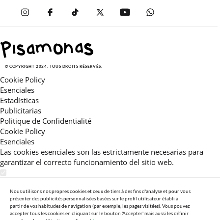
© COPYRIGHT 2024. TOUS DROITS RÉSERVÉS.
Cookie Policy
Esenciales
Estadísticas
Publicitarias
Politique de Confidentialité
Cookie Policy
Esenciales
Las cookies esenciales son las estrictamente necesarias para
garantizar el correcto funcionamiento del sitio web.
Estadísticas
Estas cookies nos permiten ofrecerle una experiencia en el sitio
Nous utilisons nos propres cookies et ceux de tiers à des fins d'analyse et pour vous
présenter des publicités personnalisées basées sur le profil utilisateur établi à
adaptada a su navegación (recomendaciones de producto
partir de vos habitudes de navigation (par exemple, les pages visitées). Vous pouvez
personalizadas, énfasis en categorías frecuentemente
accepter tous les cookies en cliquant sur le bouton 'Accepter' mais aussi les définir