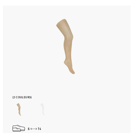
(2 COULEURS)
6
14