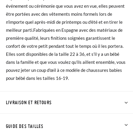
événement ou cérémonie que vous avez en vue, elles peuvent
être portées avec des vêtements moins formels lors de
n'importe quel après-midi de printemps ou d'été et en tirer le
meilleur parti.Fabriquées en Espagne avec des matériaux de
première qualité, leurs finitions soignées garantissent le
confort de votre petit pendant tout le temps où il les portera.
Elles sont disponibles de la taille 22 à 36, et s'il y a un bébé
dans la famille et que vous voulez qu'ils aillent ensemble, vous
pouvez jeter un coup d'œil à ce modèle de chaussures babies
pour bébé dans les tailles 16-19.
LIVRAISON ET RETOURS
Chez Pisamonas, la livraison est gratuite dès 30 €. Pour les
commandes inférieures à 30 €, la livraison standard coûte
GUIDE DES TAILLES