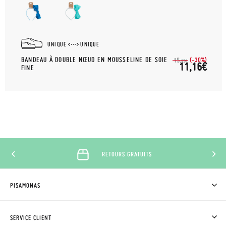
UNIQUE
UNIQUE
BANDEAU À DOUBLE NŒUD EN MOUSSELINE DE SOIE
(-30%)
15,
95€
11,16€
FINE
RETOURS GRATUITS
PISAMONAS
QUI SOMMES-NOUS?
ACHETER DES CHAUSSURES PISAMONAS
SERVICE CLIENT