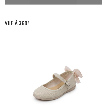
votre numéro de commande ainsi que l'adresse e-mail utilisée
pour l'achat. Une étiquette de retour sera alors envoyée
automatiquement dans votre boîte de réception.
VUE À 360º
Pour échanger un article, veuillez renvoyer votre paire
d'origine en utilisant l'étiquette fournie dans n'importe quel
bureau de poste Francia Colissimo et passer une nouvelle
commande pour la pointure ou le modèle souhaité.