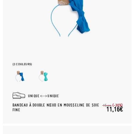
(2 COULEURS)
UNIQUE
UNIQUE
BANDEAU À DOUBLE NŒUD EN MOUSSELINE DE SOIE
(-30%)
15,
95€
11,16€
FINE