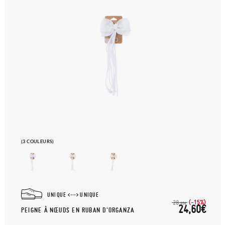
(3 COULEURS)
UNIQUE
UNIQUE
(-15%)
28,
95€
24,60€
PEIGNE À NŒUDS EN RUBAN D'ORGANZA