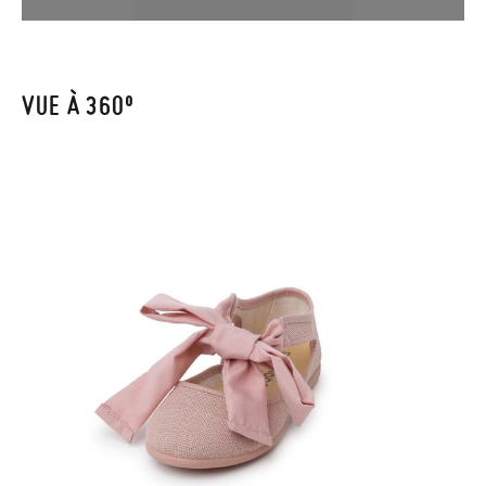
votre numéro de commande ainsi que l'adresse e-mail utilisée
pour l'achat. Une étiquette de retour sera alors envoyée
automatiquement dans votre boîte de réception.
VUE À 360º
Pour échanger un article, veuillez renvoyer votre paire
d'origine en utilisant l'étiquette fournie dans n'importe quel
bureau de poste Francia Colissimo et passer une nouvelle
commande pour la pointure ou le modèle souhaité.