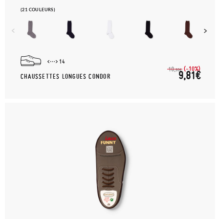
(21 COULEURS)
14
(-10%)
10,
90€
9,81€
CHAUSSETTES LONGUES CONDOR