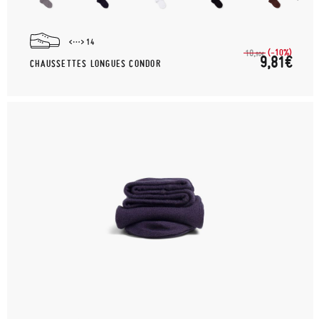
14
(-10%)
10,
90€
9,81€
CHAUSSETTES LONGUES CONDOR