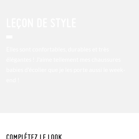
LEÇON DE STYLE
Elles sont confortables, durables et très
élégantes ! J'aime tellement mes chaussures
babies d'écolier que je les porte aussi le week-
end !
COMPLÉTEZ LE LOOK