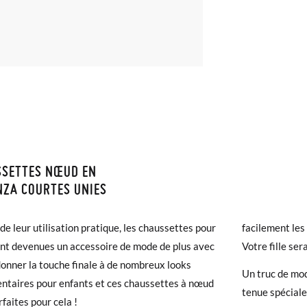
SSETTES NŒUD EN
ISON ET RETOURS
ZA COURTES UNIES
samonas, la livraison est gratuite dès 30 €. Pour les commandes infér
 de leur utilisation pratique, les chaussettes pour
facilement les
et prendra de 4 à 5 jours ouvrables pour arriver par coursier. Veuill
E
000
00
0
sont devenues un accessoire de mode de plus avec
Votre fille ser
5h, sinon elle sera expédiée le lendemain.
donner la touche finale à de nombreux looks
Un truc de mod
0-3m
3-6m
6-12m
ntaires pour enfants et ces chaussettes à nœud
chaussures arrivent et ne correspondent pas tout à fait à ce que vous
tenue spéciale
rfaites pour cela !
r un retour gratuit.
15-19
15-19
15-19