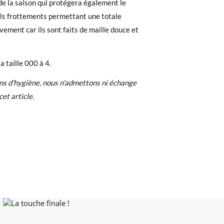
de la saison qui protégera également le
ls frottements permettant une totale
83-94cm
95-106cm
e. Si vous avez passé commande en tant
vement car ils sont faits de maille douce et
 de commande ainsi que l'adresse e-mail
uement dans votre boîte de réception.
a taille 000 à 4.
l'étiquette fournie dans n'importe quel
ns d'hygiène, nous n'admettons ni échange
pointure ou le modèle souhaité.
cet article.