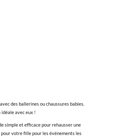
ieures à 30 €, la livraison standard coûte
 avec des ballerines ou chaussures babies.
ez noter que la commande doit être passée
2
4
a idéale avec eux !
e simple et efficace pour rehausser une
12-24m
2-4A
 recherchiez, vous pouvez facilement
 pour votre fille pour les événements les
19-22
23-26