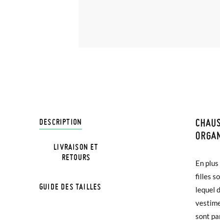
CHAU
LIVRA
DESCRIPTION
ORGAN
LIVRAISON ET
Chez Pi
RETOURS
En plus
3,95 € 
TAILL
filles 
avant 1
GUIDE DES TAILLES
lequel 
Âge
vestime
Si vos 
sont pa
demande