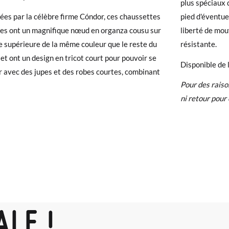
ure
plus spéciaux 
ées par la célèbre firme Cóndor, ces chaussettes
pied d'éventue
50-58cm
59-70cm
71-82cm
 avez un compte, connectez-vous simplement pour lancer la procédur
r
es ont un magnifique nœud en organza cousu sur
liberté de mou
té, veuillez vous rendre sur notre page
Retours
et saisir votre numéro
ie supérieure de la même couleur que le reste du
résistante.
e pour l'achat. Une étiquette de retour sera alors envoyée automatiq
et ont un design en tricot court pour pouvoir se
Disponible de l
 avec des jupes et des robes courtes, combinant
hanger un article, veuillez renvoyer votre paire d'origine en utilisant 
Pour des raiso
de poste Francia Colissimo et passer une nouvelle commande pour la 
ni retour pour 
ALE !