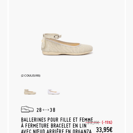
(2 COULEURS)
28
38
BALLERINES POUR FILLE ET FEMME
39,
(-15%)
95€
À FERMETURE BRACELET EN LIN
33,95€
AVEC NŒUD ARRIÈRE EN ORGANZA