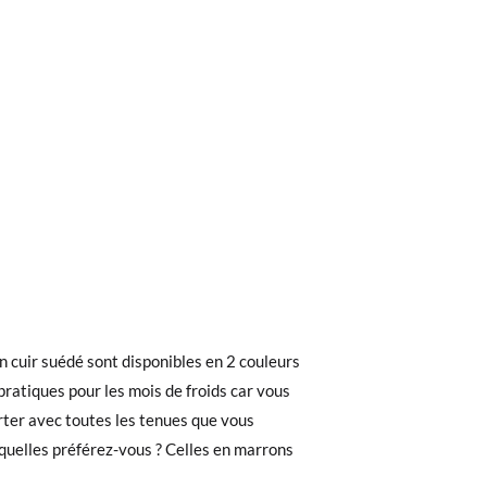
ieures à 30 €, la livraison standard coûte
e la semelle intérieure de cette
n cuir suédé sont disponibles en 2 couleurs
ez noter que la commande doit être passée
érieure de sa chaussure actuelle (et pas la
pratiques pour les mois de froids car vous
rter avec toutes les tenues que vous
quelles préférez-vous ? Celles en marrons
 recherchiez, vous pouvez facilement