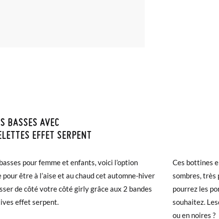
S BASSES AVEC
ISON ET RETOURS
LETTES EFFET SERPENT
samonas, la livraison est gratuite dès 30 €. Pour les commandes infér
s mesures du tableau valent uniquement pour ce modèle et la taille d
basses pour femme et enfants, voici l’option
Ces bottines e
et prendra de 4 à 5 jours ouvrables pour arriver par coursier. Veuill
re, pour comparer la mesure du pied de votre enfant ou la semelle int
e pour être à l’aise et au chaud cet automne-hiver
sombres, très 
5h, sinon elle sera expédiée le lendemain.
 extérieure).
isser de côté votre côté girly grâce aux 2 bandes
pourrez les po
ives effet serpent.
souhaitez. Les
chaussures arrivent et ne correspondent pas tout à fait à ce que vous
basses avec Bandelettes Effet Serpent
ou en noires ?
r un retour gratuit.