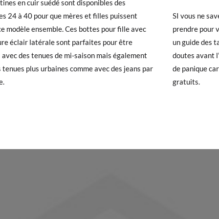
tines en cuir suédé sont disponibles des
es 24 à 40 pour que mères et filles puissent
SI vous ne sav
 avez un compte, connectez-vous simplement pour lancer la procédur
ce modèle ensemble. Ces bottes pour fille avec
prendre pour v
24
25
26
27
28
29
30
31
32
33
té, veuillez vous rendre sur notre page
Retours
et saisir votre numéro
re éclair latérale sont parfaites pour être
un guide des t
e pour l'achat. Une étiquette de retour sera alors envoyée automatiq
16,6
17,2
17,8
18,4
19,0
19,6
20,2
20,8
21,4
16,0
 avec des tenues de mi-saison mais également
doutes avant l’
s tenues plus urbaines comme avec des jeans par
de panique car
hanger un article, veuillez renvoyer votre paire d'origine en utilisant 
e.
gratuits.
de poste Francia Colissimo et passer une nouvelle commande pour la 