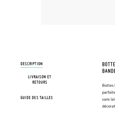
BOTTE
LIVRA
DESCRIPTION
BANDE
LIVRAISON ET
Chez Pi
NOTE:Le
RETOURS
Bottes 
3,95 € 
chaussu
parfait
avant 1
semelle
GUIDE DES TAILLES
sans la
décorat
Si vos 
Bottes 
demande