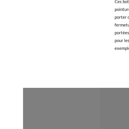
Ces bot
pointur
Si vous
porter 
TAILLE
qu'invi
fermetu
utilisé
CM
portées
pour le
Pour éc
exempl
bureau 