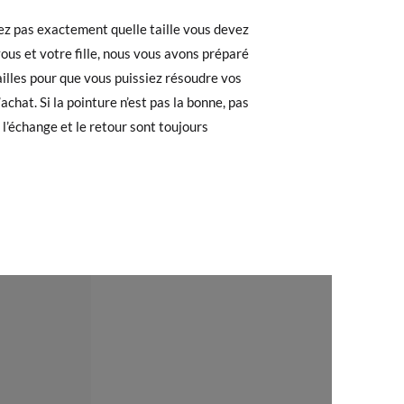
ez pas exactement quelle taille vous devez
e. Si vous avez passé commande en tant
ous et votre fille, nous vous avons préparé
34
35
36
37
38
39
40
 de commande ainsi que l'adresse e-mail
ailles pour que vous puissiez résoudre vos
uement dans votre boîte de réception.
22,0
22,6
23,2
23,8
24,4
25,0
25,6
achat. Si la pointure n’est pas la bonne, pas
 l’échange et le retour sont toujours
l'étiquette fournie dans n'importe quel
pointure ou le modèle souhaité.