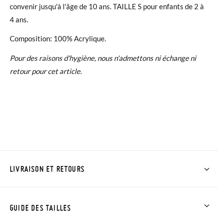
convenir jusqu'à l'âge de 10 ans. TAILLE S pour enfants de 2 à
4 ans.
Composition: 100% Acrylique.
Pour des raisons d'hygiène, nous n'admettons ni échange ni
retour pour cet article.
LIVRAISON ET RETOURS
Chez Pisamonas, la livraison est gratuite dès 30 €. Pour les
commandes inférieures à 30 €, la livraison standard coûte
GUIDE DES TAILLES