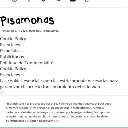
© COPYRIGHT 2024. TOUS DROITS RÉSERVÉS.
Cookie Policy
Esenciales
Estadísticas
Publicitarias
Politique de Confidentialité
Cookie Policy
Esenciales
Las cookies esenciales son las estrictamente necesarias para
garantizar el correcto funcionamiento del sitio web.
Estadísticas
Estas cookies nos permiten ofrecerle una experiencia en el sitio
Nous utilisons nos propres cookies et ceux de tiers à des fins d'analyse et pour vous
présenter des publicités personnalisées basées sur le profil utilisateur établi à
adaptada a su navegación (recomendaciones de producto
partir de vos habitudes de navigation (par exemple, les pages visitées). Vous pouvez
personalizadas, énfasis en categorías frecuentemente
accepter tous les cookies en cliquant sur le bouton 'Accepter' mais aussi les définir
consultadas, etc).Al activar esta cookie, nos ayuda a mejorar aún
ou refuser leur utilisation en cliquant
here.
más su experiencia.