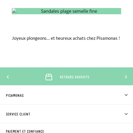
Joyeux plongeons… et heureux achats chez Pisamonas !
RETOURS GRATUITS
PISAMONAS
QUI SOMMES-NOUS?
ACHETER DES CHAUSSURES PISAMONAS
SERVICE CLIENT
OÙ EST MA COMMANDE?
LIVRAISON ET RETOURS
DEMANDER RETOUR
CLUB PISAMONAS
PAIEMENT ET CONFIANCE