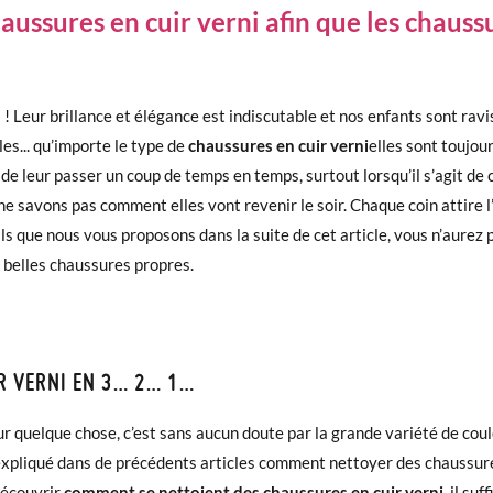
aussures en cuir verni afin que les chauss
 ! Leur brillance et élégance est indiscutable et nos enfants sont rav
es... qu’importe le type de
chaussures en cuir verni
elles sont toujou
ire de leur passer un coup de temps en temps, surtout lorsqu’il s’agit 
 ne savons pas comment elles vont revenir le soir. Chaque coin attire 
ils que nous vous proposons dans la suite de cet article, vous n’aure
 belles chaussures propres.
R VERNI EN 3… 2… 1…
 quelque chose, c’est sans aucun doute par la grande variété de coule
expliqué dans de précédents articles comment nettoyer des chaussure
 découvrir
comment se nettoient des chaussures en cuir verni,
il suf