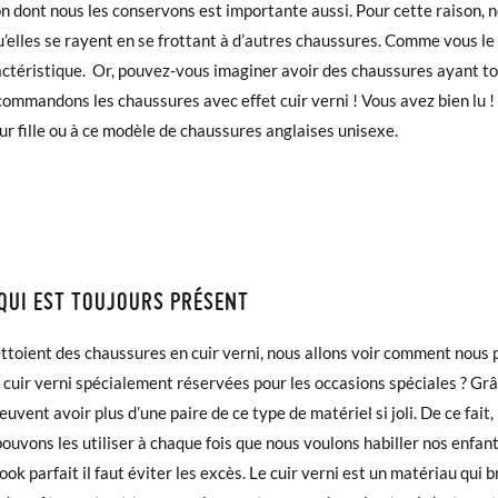
açon dont nous les conservons est importante aussi. Pour cette raison
u’elles se rayent en se frottant à d’autres chaussures. Comme vous le 
actéristique. Or, pouvez-vous imaginer avoir des chaussures ayant tout
ecommandons les chaussures avec effet cuir verni ! Vous avez bien lu ! 
pour fille ou à ce modèle de chaussures anglaises unisexe.
E QUI EST TOUJOURS PRÉSENT
ient des chaussures en cuir verni, nous allons voir comment nous po
n cuir verni spécialement réservées pour les occasions spéciales ? Gr
uvent avoir plus d’une paire de ce type de matériel si joli. De ce fait
vons les utiliser à chaque fois que nous voulons habiller nos enfants. 
ok parfait il faut éviter les excès. Le cuir verni est un matériau qui