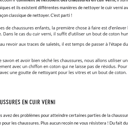
ues et ils existent différentes manières de nettoyer le cuir verni av
on classique de nettoyer. C’est parti !
s de chaussures enfants, la première chose à faire est d’enlever l
 Dans le cas du cuir verni, il suffit d’utiliser un bout de coton hum
 revoir aux traces de saletés, il est temps de passer à l’étape d
e savon et avoir bien séché les chaussures, nous allons utiliser u
ement avec un chiffon en coton qui ne laisse pas de résidus. Pour
vec une goutte de nettoyant pour les vitres et un bout de coton.
USSURES EN CUIR VERNI
ous avez des problèmes pour atteindre certaines parties de la chaussu
our les chaussures. Plus aucun recoin ne vous résistera ! Du fait du m