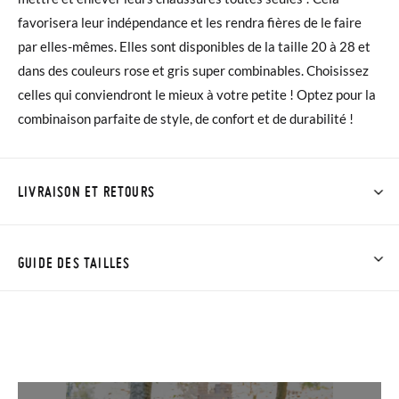
favorisera leur indépendance et les rendra fières de le faire
par elles-mêmes. Elles sont disponibles de la taille 20 à 28 et
dans des couleurs rose et gris super combinables. Choisissez
celles qui conviendront le mieux à votre petite ! Optez pour la
combinaison parfaite de style, de confort et de durabilité !
LIVRAISON ET RETOURS
Chez Pisamonas, la livraison est gratuite dès 30 €. Pour les
commandes inférieures à 30 €, la livraison standard coûte
GUIDE DES TAILLES
3,95 € et prendra de 4 à 5 jours ouvrables pour arriver par
coursier. Veuillez noter que la commande doit être passée
avant 15h, sinon elle sera expédiée le lendemain.
Si vos chaussures arrivent et ne correspondent pas tout à fait