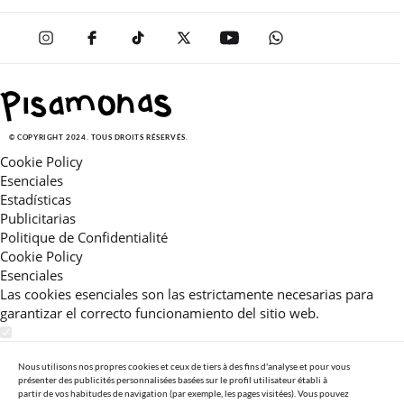
© COPYRIGHT 2024. TOUS DROITS RÉSERVÉS.
Cookie Policy
Esenciales
Estadísticas
Publicitarias
Politique de Confidentialité
Cookie Policy
Esenciales
Las cookies esenciales son las estrictamente necesarias para
garantizar el correcto funcionamiento del sitio web.
Estadísticas
Estas cookies nos permiten ofrecerle una experiencia en el sitio
Nous utilisons nos propres cookies et ceux de tiers à des fins d'analyse et pour vous
présenter des publicités personnalisées basées sur le profil utilisateur établi à
adaptada a su navegación (recomendaciones de producto
partir de vos habitudes de navigation (par exemple, les pages visitées). Vous pouvez