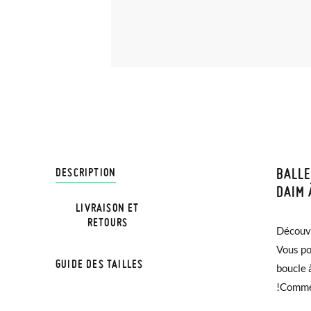
BALLE
LIVRA
DESCRIPTION
DAIM 
LIVRAISON ET
Chez Pi
NOTA: L
RETOURS
Découvr
pouvez 
3,95 € 
la medi
Vous po
maman e
avant 1
GUIDE DES TAILLES
boucle 
trouver 
!Comme 
Si vos 
TALLA
demande