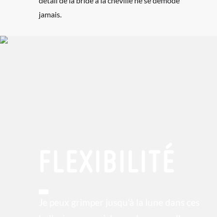
détail de la bride à la cheville ne se démode
jamais.
FLEXIBILITÉ
Je peux grimper jusqu'à la lune dans ces