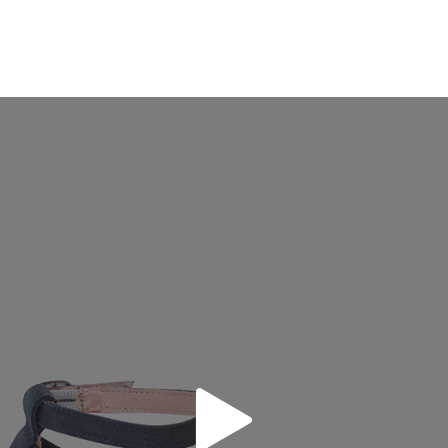
19,2
20,0
20,6
21,3
21,9
22,6
23,2
2
 avez un compte, connectez-vous simplement pour lancer la procédur
té, veuillez vous rendre sur notre page
Retours
et saisir votre numéro
e pour l'achat. Une étiquette de retour sera alors envoyée automatiq
hanger un article, veuillez renvoyer votre paire d'origine en utilisant 
de poste Francia Colissimo et passer une nouvelle commande pour la 