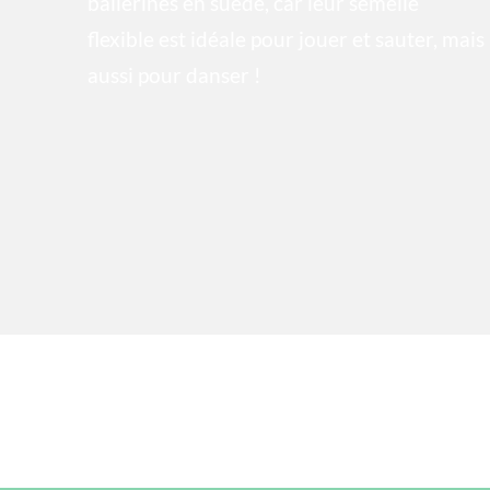
ballerines en suède, car leur semelle
flexible est idéale pour jouer et sauter, mais
aussi pour danser !