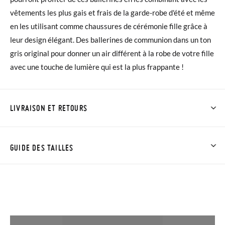
vêtements les plus gais et frais de la garde-robe d'été et même
en les utilisant comme chaussures de cérémonie fille grâce à
leur design élégant. Des ballerines de communion dans un ton
gris original pour donner un air différent à la robe de votre fille
avec une touche de lumière qui est la plus frappante !
LIVRAISON ET RETOURS
Chez Pisamonas, la livraison est gratuite dès 30 €. Pour les
commandes inférieures à 30 €, la livraison standard coûte
GUIDE DES TAILLES
3,95 € et prendra de 4 à 5 jours ouvrables pour arriver par
coursier. Veuillez noter que la commande doit être passée
avant 15h, sinon elle sera expédiée le lendemain.
Si vos chaussures arrivent et ne correspondent pas tout à fait