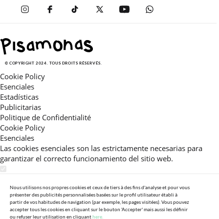
© COPYRIGHT 2024. TOUS DROITS RÉSERVÉS.
Cookie Policy
Esenciales
Estadísticas
Publicitarias
Politique de Confidentialité
Cookie Policy
Esenciales
Las cookies esenciales son las estrictamente necesarias para
garantizar el correcto funcionamiento del sitio web.
Estadísticas
Estas cookies nos permiten ofrecerle una experiencia en el sitio
Nous utilisons nos propres cookies et ceux de tiers à des fins d'analyse et pour vous
présenter des publicités personnalisées basées sur le profil utilisateur établi à
adaptada a su navegación (recomendaciones de producto
partir de vos habitudes de navigation (par exemple, les pages visitées). Vous pouvez
personalizadas, énfasis en categorías frecuentemente
accepter tous les cookies en cliquant sur le bouton 'Accepter' mais aussi les définir
consultadas, etc).Al activar esta cookie, nos ayuda a mejorar aún
ou refuser leur utilisation en cliquant
here.