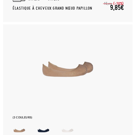
(-10%)
10,
95€
9,85€
ÉLASTIQUE À CHEVEUX GRAND NŒUD PAPILLON
(3 COULEURS)