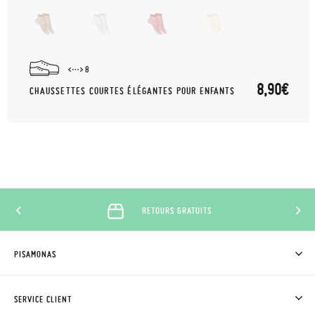
8
8,90€
CHAUSSETTES COURTES ÉLÉGANTES POUR ENFANTS
RETOURS GRATUITS
PISAMONAS
QUI SOMMES-NOUS?
ACHETER DES CHAUSSURES PISAMONAS
SERVICE CLIENT
OÙ EST MA COMMANDE?
LIVRAISON ET RETOURS