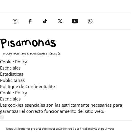
© COPYRIGHT 2024. TOUS DROITS RÉSERVÉS.
Cookie Policy
Esenciales
Estadísticas
Publicitarias
Politique de Confidentialité
Cookie Policy
Esenciales
Las cookies esenciales son las estrictamente necesarias para
garantizar el correcto funcionamiento del sitio web.
Estadísticas
Estas cookies nos permiten ofrecerle una experiencia en el sitio
Nous utilisons nos propres cookies et ceux de tiers à des fins d'analyse et pour vous