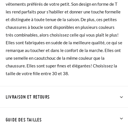
vêtements préférés de votre petit. Son design en forme de T
les rend parfaits pour s'habiller et donner une touche formelle
et distinguée à toute tenue de la saison. De plus, ces petites
chaussures à boucle sont disponibles en plusieurs couleurs
très combinables, alors choisissez celle qui vous plaît le plus!
Elles sont fabriquées en suéde de la meilleure qualité, ce qui se
remarque au toucher et dans le confort de la marche. Elles ont
une semelle en caoutchouc de la même couleur que la
chaussure. Elles sont super fines et élégantes! Choisissez la
taille de votre fille entre 30 et 38.
LIVRAISON ET RETOURS
Chez Pisamonas, la livraison est gratuite dès 30 €. Pour les
commandes inférieures à 30 €, la livraison standard coûte
GUIDE DES TAILLES
3,95 € et prendra de 4 à 5 jours ouvrables pour arriver par