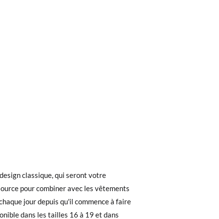
ieures à 30 €, la livraison standard coûte
 interior del zapato, para que compares con
ez noter que la commande doit être passée
as, no con la suela por fuera.
 recherchiez, vous pouvez facilement
19