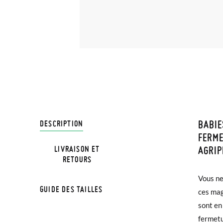
BABIE
LIVRA
DESCRIPTION
FERM
AGRIP
LIVRAISON ET
Chez Pi
NOTA: L
RETOURS
3,95 € 
la medi
Vous ne
tout-p
avant 1
GUIDE DES TAILLES
ces mag
princip
sont en
de votre
Si vos 
TALLA
fermetu
plus fr
demande