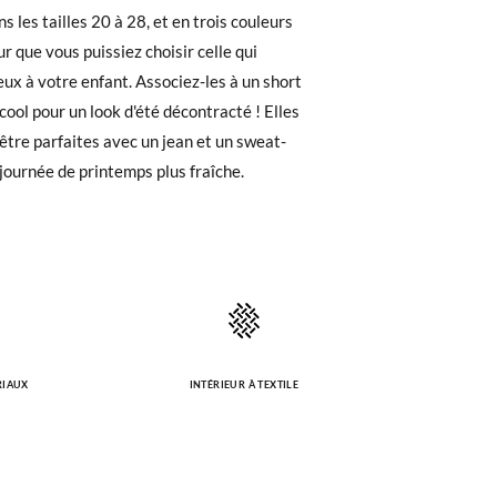
,0
16,6
17,2
17,8
e. Si vous avez passé commande en tant
 de commande ainsi que l'adresse e-mail
uement dans votre boîte de réception.
 journée de printemps plus fraîche.
l'étiquette fournie dans n'importe quel
pointure ou le modèle souhaité.
RIAUX
INTÉRIEUR À TEXTILE