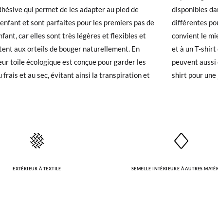
dhésive qui permet de les adapter au pied de
les dans les tailles 20 à 28, et en trois couleurs
12,5
13,2
13,9
14,6
15,2
16
enfant et sont parfaites pour les premiers pas de
ntes pour que vous puissiez choisir celle qui
 avez un compte, connectez-vous simplement pour lancer la procédur
fant, car elles sont très légères et flexibles et
 le mieux à votre enfant. Associez-les à un short
té, veuillez vous rendre sur notre page
Retours
et saisir votre numéro
ent aux orteils de bouger naturellement. En
T-shirt cool pour un look d'été décontracté ! Elles
e pour l'achat. Une étiquette de retour sera alors envoyée automatiq
leur toile écologique est conçue pour garder les
 aussi être parfaites avec un jean et un sweat-
 frais et au sec, évitant ainsi la transpiration et
shirt pour une
hanger un article, veuillez renvoyer votre paire d'origine en utilisant 
de poste Francia Colissimo et passer une nouvelle commande pour la 
EXTÉRIEUR À TEXTILE
SEMELLE INTÉRIEURE À AUTRES MATÉ