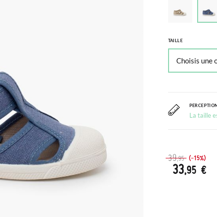
TAILLE
PERCEPTION
La taille 
39
(-15%)
,95
33
,95 €