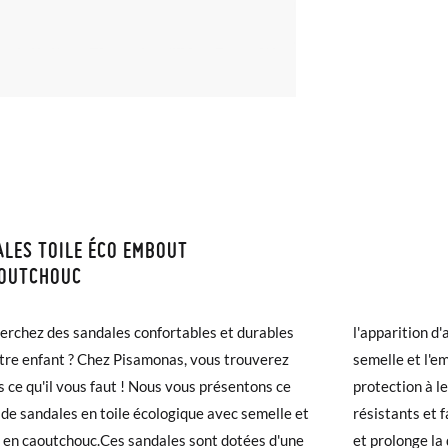
LES TOILE ÉCO EMBOUT
ISON ET RETOURS
AOUTCHOUC
samonas, la livraison est gratuite dès 30 €. Pour les commandes infér
erchez des sandales confortables et durables
tion d'ampoules et de frottements, tandis que la
et prendra de 4 à 5 jours ouvrables pour arriver par coursier. Veuill
tre enfant ? Chez Pisamonas, vous trouverez
et l'embout en caoutchouc offrent une excellente
5h, sinon elle sera expédiée le lendemain.
s ce qu'il vous faut ! Nous vous présentons ce
on à leurs pieds. La toile et le caoutchouc sont
de sandales en toile écologique avec semelle et
ts et faciles à nettoyer, ce qui facilite l'entretien
chaussures arrivent et ne correspondent pas tout à fait à ce que vous
20
21
22
23
24
25
en caoutchouc.Ces sandales sont dotées d'une
onge la durée de vie des sandales.Elles sont
r un retour gratuit.