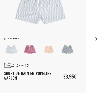
(4 COULEURS)
(1 COU
4
12
SHORT DE BAIN EN POPELINE
SPRA
33,95€
GARÇON
CHAU