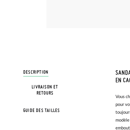
SANDA
LIVRA
DESCRIPTION
EN C
LIVRAISON ET
Chez Pi
RETOURS
Vous ch
l'appari
3,95 € 
pour vo
semelle 
avant 1
GUIDE DES TAILLES
toujour
protecti
modèle 
résistan
Si vos 
TALLA
embout 
et prol
demande