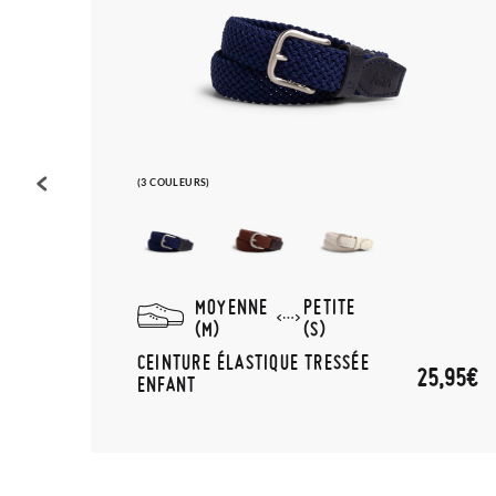
(3 COULEURS)
MOYENNE
PETITE
(M)
(S)
,95€
CEINTURE ÉLASTIQUE TRESSÉE
25,95€
ENFANT