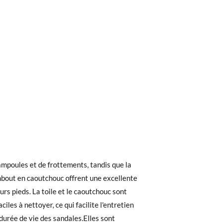
ieures à 30 €, la livraison standard coûte
ez noter que la commande doit être passée
 recherchiez, vous pouvez facilement
26
27
28