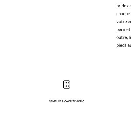
bride a
disponib
CM
chaque 
différe
Si vous
votre en
convient
qu'invi
permett
et à un 
utilisé
outre, 
peuvent
pieds au
Pour éc
bureau 
SEMELLE À CAOUTCHOUC