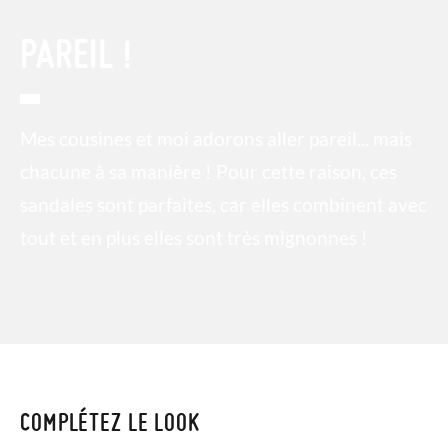
PAREIL !
Mes cousines et moi adorons aller pareil... mais
chacune à sa manière ! Pour cette raison, ces
sandales sont parfaites, car elles combinent avec
tout et en plus elles sont très mignonnes !
COMPLÉTEZ LE LOOK