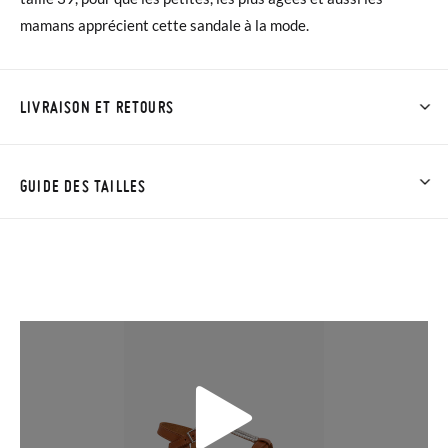
mamans apprécient cette sandale à la mode.
LIVRAISON ET RETOURS
Chez Pisamonas, la livraison est gratuite dès 30 €. Pour les
commandes inférieures à 30 €, la livraison standard coûte
GUIDE DES TAILLES
3,95 € et prendra de 4 à 5 jours ouvrables pour arriver par
coursier. Veuillez noter que la commande doit être passée
avant 15h, sinon elle sera expédiée le lendemain.
Si vos chaussures arrivent et ne correspondent pas tout à fait
à ce que vous recherchiez, vous pouvez facilement demander
un retour gratuit.
Sandales semelle rembourrée et ornement argenté
Si vous avez un compte, connectez-vous simplement pour