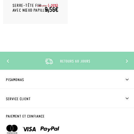
SERRE-TÊTE FIN
(-20%)
11,
95€
9,56€
AVEC NŒUD PAPILLON
RETOURS 60 JOURS
PISAMONAS
QUI SOMMES-NOUS?
ACHETER DES CHAUSSURES PISAMONAS
SERVICE CLIENT
OÙ EST MA COMMANDE?
LIVRAISON ET RETOURS
DEMANDER RETOUR
CLUB PISAMONAS
PAIEMENT ET CONFIANCE
CONTACT
BLOG & NEWS
HORAIRES