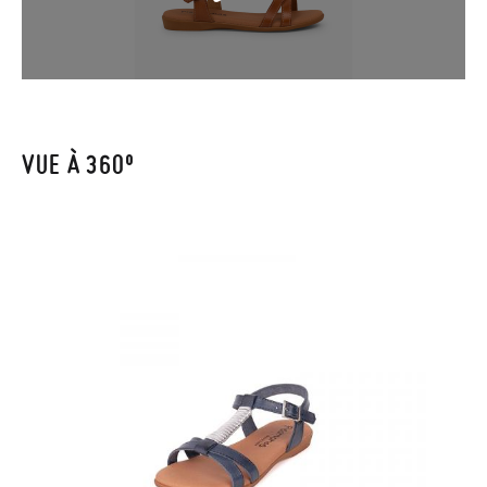
lancer la procédure. Si vous avez passé commande en tant
qu'invité, veuillez vous rendre sur notre page
Retours
et saisir
TAILLE
28
29
30
31
32
33
34
35
36
37
38
39
votre numéro de commande ainsi que l'adresse e-mail utilisée
pour l'achat. Une étiquette de retour sera alors envoyée
17,5
18,1
18,8
19,5
20,1
20,7
21,3
22,0
22,9
23,5
24,0
24,6
CM
automatiquement dans votre boîte de réception.
VUE À 360º
Pour échanger un article, veuillez renvoyer votre paire
d'origine en utilisant l'étiquette fournie dans n'importe quel
bureau de poste Francia Colissimo et passer une nouvelle
commande pour la pointure ou le modèle souhaité.