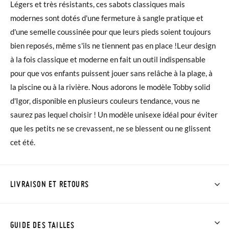
Légers et très résistants, ces sabots classiques mais
modernes sont dotés d'une fermeture à sangle pratique et
d'une semelle coussinée pour que leurs pieds soient toujours
bien reposés, même s'ils ne tiennent pas en place !Leur design
à la fois classique et moderne en fait un outil indispensable
pour que vos enfants puissent jouer sans relâche à la plage, à
la piscine ou à la rivière. Nous adorons le modèle Tobby solid
d'Igor, disponible en plusieurs couleurs tendance, vous ne
saurez pas lequel choisir ! Un modèle unisexe idéal pour éviter
que les petits ne se crevassent, ne se blessent ou ne glissent
cet été.
LIVRAISON ET RETOURS
Chez Pisamonas, la livraison est gratuite dès 30 €. Pour les
commandes inférieures à 30 €, la livraison standard coûte
GUIDE DES TAILLES