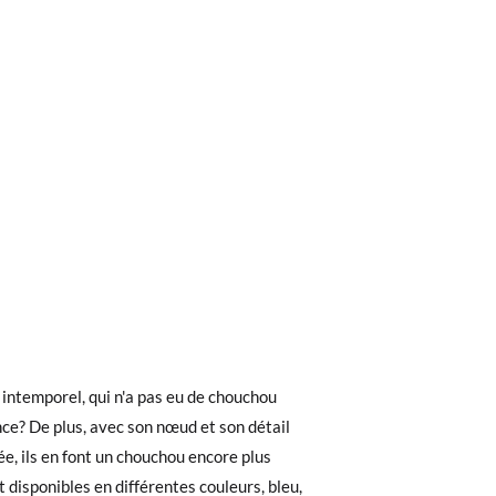
ieures à 30 €, la livraison standard coûte
ez noter que la commande doit être passée
 intemporel, qui n'a pas eu de chouchou
ce? De plus, avec son nœud et son détail
tée, ils en font un chouchou encore plus
 recherchiez, vous pouvez facilement
nt disponibles en différentes couleurs, bleu,