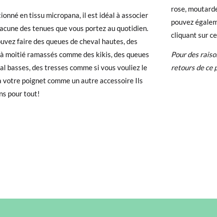
rose, moutarde
ionné en tissu micropana, il est idéal à associer
pouvez égalem
 avez un compte, connectez-vous simplement pour lancer la procédur
acune des tenues que vous portez au quotidien.
cliquant sur c
té, veuillez vous rendre sur notre page
Retours
et saisir votre numéro
uvez faire des queues de cheval hautes, des
e pour l'achat. Une étiquette de retour sera alors envoyée automatiq
à moitié ramassés comme des kikis, des queues
Pour des raiso
al basses, des tresses comme si vous vouliez le
retours de ce 
hanger un article, veuillez renvoyer votre paire d'origine en utilisant 
à votre poignet comme un autre accessoire Ils
de poste Francia Colissimo et passer une nouvelle commande pour la 
ns pour tout!