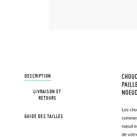
CHOU
LIVRA
DESCRIPTION
PAILL
NOEU
LIVRAISON ET
Chez Pi
RETOURS
3,95 € 
Les cho
avant 1
GUIDE DES TAILLES
sommes
nœud en
Si vos 
de votre
demande