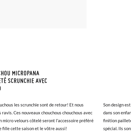
CHOU MICROPANA
ISON ET RETOURS
ETÉ SCRUNCHIE AVEC
D
samonas, la livraison est gratuite dès 30 €. Pour les commandes infér
et prendra de 4 à 5 jours ouvrables pour arriver par coursier. Veuill
uchous les scrunchie sont de retour! Et nous
Son design est
5h, sinon elle sera expédiée le lendemain.
 ravis. Ces nouveaux chouchous chouchous avec
dans son enfan
 micro velours côtelé seront l'accessoire préféré
finition paille
chaussures arrivent et ne correspondent pas tout à fait à ce que vous
 fille cette saison et le vôtre aussi!
spécial. Ils so
r un retour gratuit.