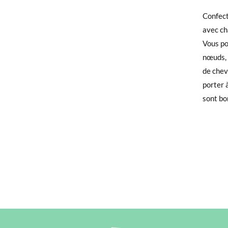
Confect
Si vous
avec ch
qu'invi
Vous po
utilisé
nœuds, 
de chev
Pour éc
porter 
bureau 
sont bo