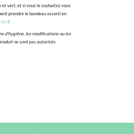
 et vert, et si vous le souhaitez vous
ent prendre le bandeau assorti en
e. Si vous avez passé commande en tant
e
lien
!
 de commande ainsi que l'adresse e-mail
uement dans votre boîte de réception.
ns d'hygiène, les modifications ou les
produit ne sont pas autorisés.
l'étiquette fournie dans n'importe quel
pointure ou le modèle souhaité.