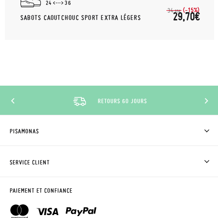
24
36
(-15%)
34,
95€
29,70€
SABOTS CAOUTCHOUC SPORT EXTRA LÉGERS
RETOURS 60 JOURS
PISAMONAS
QUI SOMMES-NOUS?
ACHETER DES CHAUSSURES PISAMONAS
SERVICE CLIENT
OÙ EST MA COMMANDE?
LIVRAISON ET RETOURS
DEMANDER RETOUR
CLUB PISAMONAS
PAIEMENT ET CONFIANCE
CONTACT
BLOG & NEWS