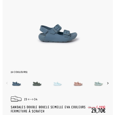
(6 COULEURS)
23
34
SANDALES DOUBLE BOUCLE SEMELLE EVA COULEURS
(-15%)
34,
95€
29,70€
FERMETURE À SCRATCH