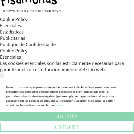
© COPYRIGHT 2024. TOUS DROITS RÉSERVÉS.
Cookie Policy
Esenciales
Estadísticas
Publicitarias
Politique de Confidentialité
Cookie Policy
Esenciales
Las cookies esenciales son las estrictamente necesarias para
garantizar el correcto funcionamiento del sitio web.
Estadísticas
Estas cookies nos permiten ofrecerle una experiencia en el sitio
Nous utilisons nos propres cookies et ceux de tiers à des fins d'analyse et pour vous
présenter des publicités personnalisées basées sur le profil utilisateur établi à
adaptada a su navegación (recomendaciones de producto
partir de vos habitudes de navigation (par exemple, les pages visitées). Vous pouvez
personalizadas, énfasis en categorías frecuentemente
accepter tous les cookies en cliquant sur le bouton 'Accepter' mais aussi les définir
consultadas, etc).Al activar esta cookie, nos ayuda a mejorar aún
ou refuser leur utilisation en cliquant
here.
más su experiencia.
ACCEPTER
Publicitarias
CONFIGURER
Estas cookies permiten a nuestros socios publicitarios enviarle