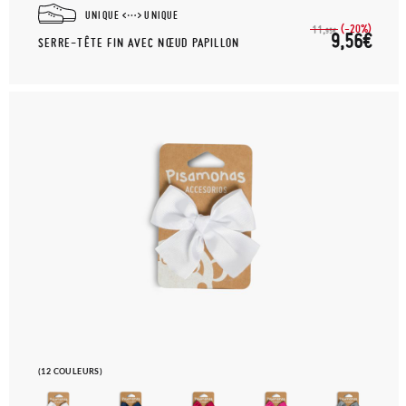
UNIQUE
UNIQUE
(-20%)
11,
95€
9,56€
SERRE-TÊTE FIN AVEC NŒUD PAPILLON
(12 COULEURS)