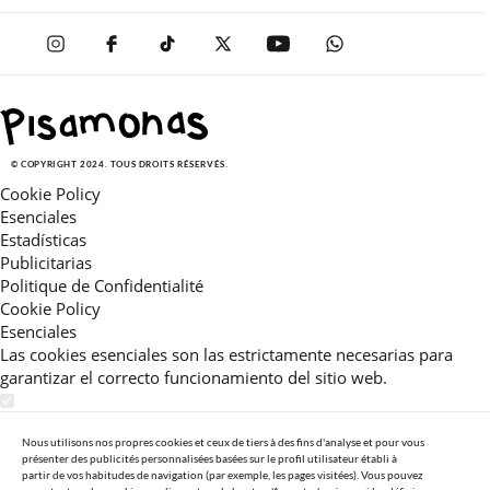
© COPYRIGHT 2024. TOUS DROITS RÉSERVÉS.
Cookie Policy
Esenciales
Estadísticas
Publicitarias
Politique de Confidentialité
Cookie Policy
Esenciales
Las cookies esenciales son las estrictamente necesarias para
garantizar el correcto funcionamiento del sitio web.
Estadísticas
Estas cookies nos permiten ofrecerle una experiencia en el sitio
Nous utilisons nos propres cookies et ceux de tiers à des fins d'analyse et pour vous
présenter des publicités personnalisées basées sur le profil utilisateur établi à
adaptada a su navegación (recomendaciones de producto
partir de vos habitudes de navigation (par exemple, les pages visitées). Vous pouvez
personalizadas, énfasis en categorías frecuentemente