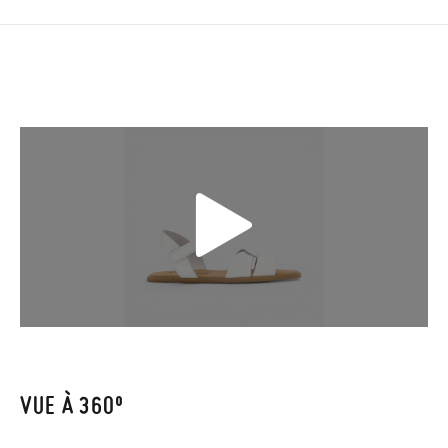
3,95 € et prendra de 4 à 5 jours ouvrables pour arriver par
coursier. Veuillez noter que la commande doit être passée
avant 15h, sinon elle sera expédiée le lendemain.
Si vos chaussures arrivent et ne correspondent pas tout à fait
à ce que vous recherchiez, vous pouvez facilement demander
un retour gratuit.
Si vous avez un compte, connectez-vous simplement pour
lancer la procédure. Si vous avez passé commande en tant
qu'invité, veuillez vous rendre sur notre page
Retours
et saisir
votre numéro de commande ainsi que l'adresse e-mail utilisée
pour l'achat. Une étiquette de retour sera alors envoyée
automatiquement dans votre boîte de réception.
VUE À 360º
Pour échanger un article, veuillez renvoyer votre paire