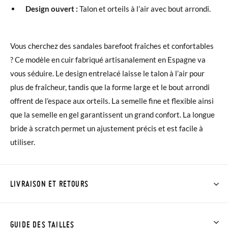
Design ouvert :
Talon et orteils à l’air avec bout arrondi.
Vous cherchez des sandales barefoot fraîches et confortables
? Ce modèle en cuir fabriqué artisanalement en Espagne va
vous séduire. Le design entrelacé laisse le talon à l’air pour
plus de fraîcheur, tandis que la forme large et le bout arrondi
offrent de l’espace aux orteils. La semelle fine et flexible ainsi
que la semelle en gel garantissent un grand confort. La longue
bride à scratch permet un ajustement précis et est facile à
utiliser.
LIVRAISON ET RETOURS
Chez Pisamonas, la livraison est gratuite dès 30 €. Pour les
commandes inférieures à 30 €, la livraison standard coûte
GUIDE DES TAILLES