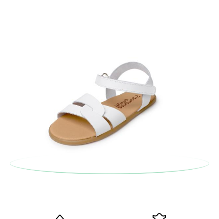
d'origine en utilisant l'étiquette fournie dans n'importe quel
bureau de poste Francia Colissimo et passer une nouvelle
commande pour la pointure ou le modèle souhaité.