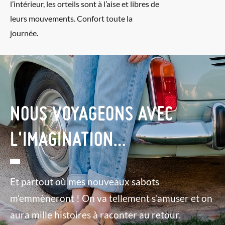
l’intérieur, les orteils sont à l’aise et libres de
leurs mouvements. Confort toute la
journée.
NOUS VOYAGEONS AVEC
L'IMAGINATION…
Et partout où mes nouveaux sabots
m'emmèneront ! On va tellement s'amuser et on
aura mille histoires à raconter au retour.