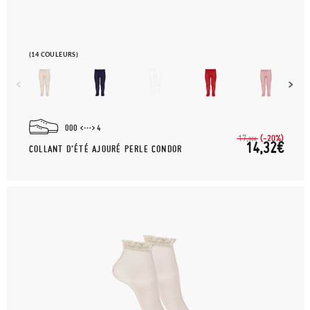
(14 COULEURS)
000
4
(-20%)
17,
90€
14,32€
COLLANT D’ÉTÉ AJOURÉ PERLE CONDOR