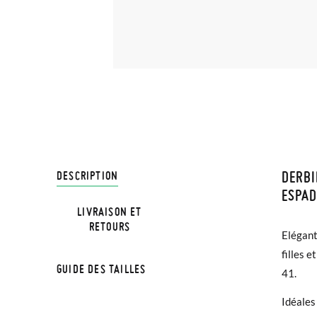
DERBI
LIVRA
DESCRIPTION
ESPAD
LIVRAISON ET
Chez Pi
NOTE:Le
RETOURS
Elégant
3,95 € 
chaussu
filles 
avant 1
semelle
GUIDE DES TAILLES
41.
Si vos 
Blucher
Idéales
demande