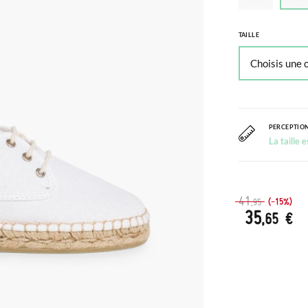
TAILLE
PERCEPTION
La taille 
41
(-15%)
,95
35
,65 €