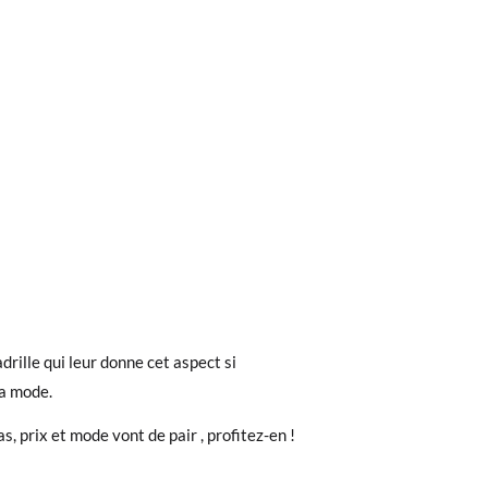
ieures à 30 €, la livraison standard coûte
e la semelle intérieure de cette
drille qui leur donne cet aspect si
ez noter que la commande doit être passée
érieure de sa chaussure actuelle (et pas la
la mode.
, prix et mode vont de pair , profitez-en !
 recherchiez, vous pouvez facilement