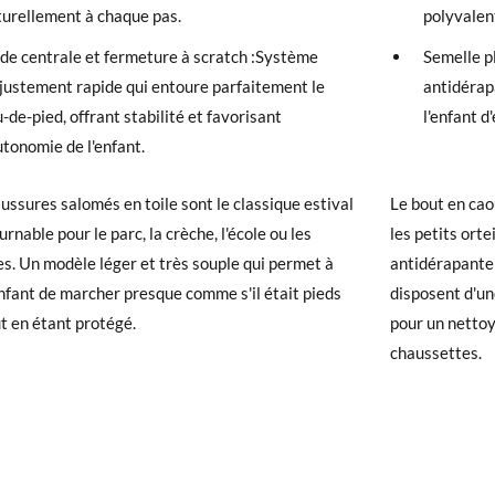
turellement à chaque pas.
polyvalen
chaussures arrivent et ne correspondent pas tout à fait à ce que vous
r un retour gratuit.
ide centrale et fermeture à scratch :Système
Semelle pl
ajustement rapide qui entoure parfaitement le
antidérap
 avez un compte, connectez-vous simplement pour lancer la procédur
-de-pied, offrant stabilité et favorisant
l'enfant d
té, veuillez vous rendre sur notre page
Retours
et saisir votre numéro
utonomie de l'enfant.
e pour l'achat. Une étiquette de retour sera alors envoyée automatiq
ussures salomés en toile sont le classique estival
Le bout en cao
hanger un article, veuillez renvoyer votre paire d'origine en utilisant 
rnable pour le parc, la crèche, l'école ou les
les petits orte
de poste Francia Colissimo et passer une nouvelle commande pour la 
s. Un modèle léger et très souple qui permet à
antidérapante 
nfant de marcher presque comme s'il était pieds
disposent d'un
ut en étant protégé.
pour un nettoy
chaussettes.