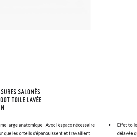
SSURES SALOMÉS
ISON ET RETOURS
OOT TOILE LAVÉE
ON
samonas, la livraison est gratuite dès 30 €. Pour les commandes infér
et prendra de 4 à 5 jours ouvrables pour arriver par coursier. Veuill
rme large anatomique : Avec l'espace nécessaire
Effet toil
5h, sinon elle sera expédiée le lendemain.
r que les orteils s'épanouissent et travaillent
délavée q