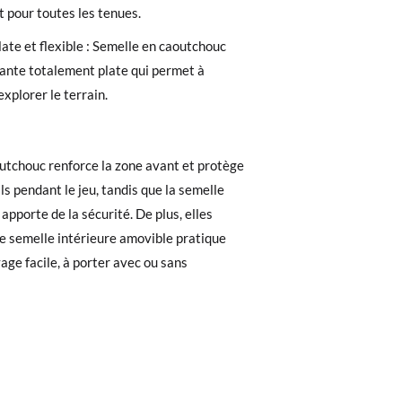
t pour toutes les tenues.
 recherchiez, vous pouvez facilement
ate et flexible : Semelle en caoutchouc
ante totalement plate qui permet à
e. Si vous avez passé commande en tant
'explorer le terrain.
 de commande ainsi que l'adresse e-mail
uement dans votre boîte de réception.
utchouc renforce la zone avant et protège
l'étiquette fournie dans n'importe quel
ils pendant le jeu, tandis que la semelle
pointure ou le modèle souhaité.
apporte de la sécurité. De plus, elles
e semelle intérieure amovible pratique
age facile, à porter avec ou sans