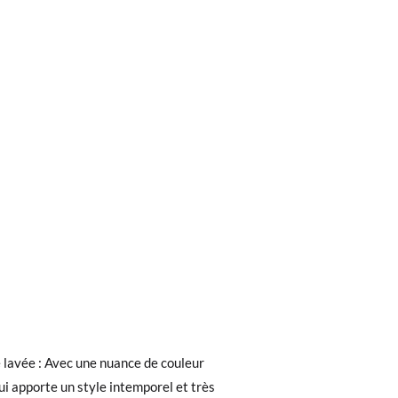
ieures à 30 €, la livraison standard coûte
ez noter que la commande doit être passée
e lavée : Avec une nuance de couleur
ui apporte un style intemporel et très