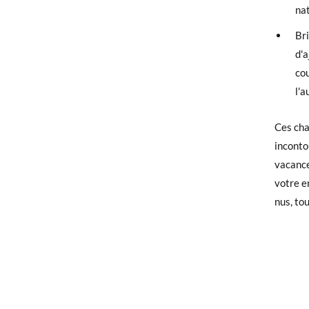
na
Si vos 
demande
Br
d'
Si vous
cou
qu'invi
l'a
utilisé
Ces cha
Pour éc
incontou
bureau 
vacance
votre e
nus, to