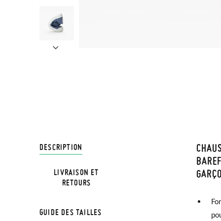
CHAU
LIVRA
DESCRIPTION
BAREF
GARÇ
LIVRAISON ET
Chez Pi
RETOURS
3,95 € 
Fo
avant 1
GUIDE DES TAILLES
pou