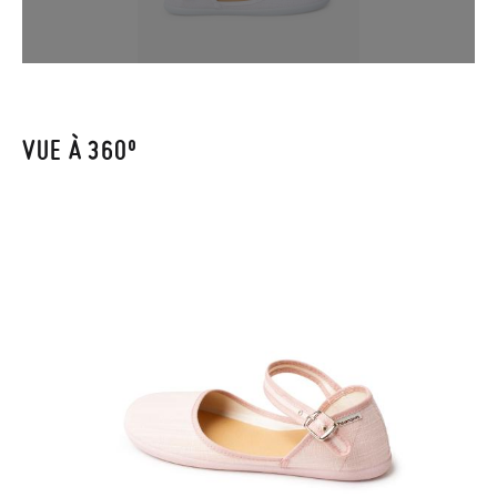
qu'invité, veuillez vous rendre sur notre page
Retours
et saisir
votre numéro de commande ainsi que l'adresse e-mail utilisée
pour l'achat. Une étiquette de retour sera alors envoyée
automatiquement dans votre boîte de réception.
VUE À 360º
Pour échanger un article, veuillez renvoyer votre paire
d'origine en utilisant l'étiquette fournie dans n'importe quel
bureau de poste Francia Colissimo et passer une nouvelle
commande pour la pointure ou le modèle souhaité.