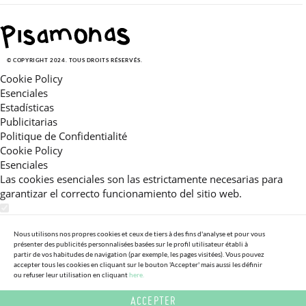
© COPYRIGHT 2024. TOUS DROITS RÉSERVÉS.
Cookie Policy
Esenciales
Estadísticas
Publicitarias
Politique de Confidentialité
Cookie Policy
Esenciales
Las cookies esenciales son las estrictamente necesarias para
garantizar el correcto funcionamiento del sitio web.
Estadísticas
Estas cookies nos permiten ofrecerle una experiencia en el sitio
Nous utilisons nos propres cookies et ceux de tiers à des fins d'analyse et pour vous
présenter des publicités personnalisées basées sur le profil utilisateur établi à
adaptada a su navegación (recomendaciones de producto
partir de vos habitudes de navigation (par exemple, les pages visitées). Vous pouvez
personalizadas, énfasis en categorías frecuentemente
accepter tous les cookies en cliquant sur le bouton 'Accepter' mais aussi les définir
consultadas, etc).Al activar esta cookie, nos ayuda a mejorar aún
ou refuser leur utilisation en cliquant
here.
más su experiencia.
ACCEPTER