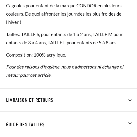
Cagoules pour enfant de la marque CONDOR en plusieurs
couleurs. De quoi affronter les journées les plus froides de
l'hiver !
Tailles: TAILLE S, pour enfants de 1 à 2 ans, TAILLE M pour
enfants de 3 à 4 ans, TAILLE L pour enfants de 5 à 8 ans.
Composition: 100% acrylique.
Pour des raisons d'hygiène, nous n'admettons ni échange ni
retour pour cet article.
LIVRAISON ET RETOURS
Chez Pisamonas, la livraison est gratuite dès 30 €. Pour les
commandes inférieures à 30 €, la livraison standard coûte
GUIDE DES TAILLES
3,95 € et prendra de 4 à 5 jours ouvrables pour arriver par