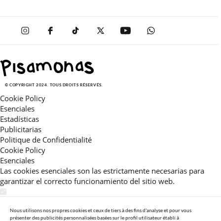
© COPYRIGHT 2024. TOUS DROITS RÉSERVÉS.
Cookie Policy
Esenciales
Estadísticas
Publicitarias
Politique de Confidentialité
Cookie Policy
Esenciales
Las cookies esenciales son las estrictamente necesarias para
garantizar el correcto funcionamiento del sitio web.
Estadísticas
Estas cookies nos permiten ofrecerle una experiencia en el sitio
Nous utilisons nos propres cookies et ceux de tiers à des fins d'analyse et pour vous
présenter des publicités personnalisées basées sur le profil utilisateur établi à