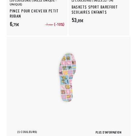
(10 COULEURS) (TAILLE UNIQUE -
(2 COULEURS) (TAILLE 22 - 34)
UNIQUE)
BASKETS SPORT BAREFOOT
PINCE POUR CHEVEUX PETIT
SCOLAIRES ENFANTS
RUBAN
53,
95€
6,
(-10%)
7,
75€
50€
(1 COULEURS)
PLUS D'INFORMATION