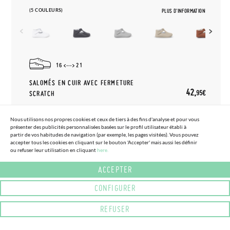
(5 COULEURS)
PLUS D'INFORMATION
16
21
SALOMÉS EN CUIR AVEC FERMETURE
42,
95€
SCRATCH
Nous utilisons nos propres cookies et ceux de tiers à des fins d'analyse et pour vous
présenter des publicités personnalisées basées sur le profil utilisateur établi à
partir de vos habitudes de navigation (par exemple, les pages visitées). Vous pouvez
accepter tous les cookies en cliquant sur le bouton 'Accepter' mais aussi les définir
ou refuser leur utilisation en cliquant
here.
ACCEPTER
CONFIGURER
(1 COULEURS) (TAILLE UNIQUE -
(7 COULEURS) (TAILLE UNIQUE -
UNIQUE)
UNIQUE)
REFUSER
SPRAY DÉSODORANT POUR
SERRE-TÊTE LARGE EN TOILE
CHAUSSURES ET CHAUSSONS
DE SAC