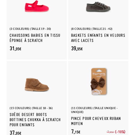
(3 COULEURS) (TAILLE 19 - 30)
(8 COULEURS) (TAILLE 21 - 42)
CHAUSSONS BABIES EN TISSU
BASKETS ENFANTS EN VELOURS
ÉPONGE À SCRATCH
AVEC LACETS
31,
39,
95€
95€
(15 COULEURS) (TAILLE 18 - 36)
(11 COULEURS) (TAILLE UNIQUE -
UNIQUE)
SUÈDE DESERT BOOTS
PINCE POUR CHEVEUX RUBAN
BOTTINES CHUKKA À SCRATCH
MOYEN
POUR ENFANTS
7,
(-10%)
37,
7,
15€
95€
95€