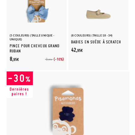
(5 COULEURS) (TAILLE UNIQUE -
(8 COULEURS) (TAILLE 18 - 34)
UNIQUE)
BABIES EN SUÈDE À SCRATCH
PINCE POUR CHEVEUX GRAND
42,
95€
RUBAN
8,
(-10%)
9,
95€
95€