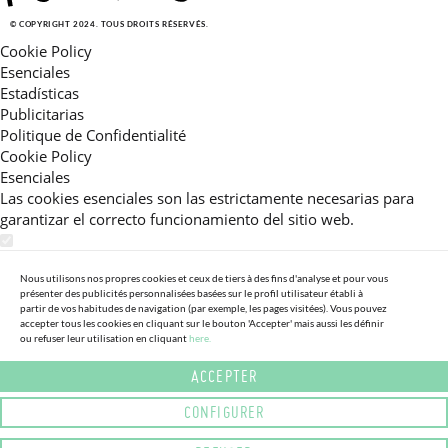
© COPYRIGHT 2024. TOUS DROITS RÉSERVÉS.
Cookie Policy
Esenciales
Estadísticas
Publicitarias
Politique de Confidentialité
Cookie Policy
Esenciales
Las cookies esenciales son las estrictamente necesarias para
garantizar el correcto funcionamiento del sitio web.
Estadísticas
Estas cookies nos permiten ofrecerle una experiencia en el sitio
Nous utilisons nos propres cookies et ceux de tiers à des fins d'analyse et pour vous
présenter des publicités personnalisées basées sur le profil utilisateur établi à
adaptada a su navegación (recomendaciones de producto
partir de vos habitudes de navigation (par exemple, les pages visitées). Vous pouvez
personalizadas, énfasis en categorías frecuentemente
accepter tous les cookies en cliquant sur le bouton 'Accepter' mais aussi les définir
ou refuser leur utilisation en cliquant
here.
consultadas, etc).Al activar esta cookie, nos ayuda a mejorar aún
más su experiencia.
ACCEPTER
Publicitarias
CONFIGURER
Estas cookies permiten a nuestros socios publicitarios enviarle
mensajes específicos y personalizados.