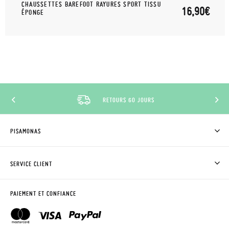
CHAUSSETTES BAREFOOT RAYURES SPORT TISSU
16,90€
ÉPONGE
RETOURS 60 JOURS
PISAMONAS
QUI SOMMES-NOUS?
ACHETER DES CHAUSSURES PISAMONAS
SERVICE CLIENT
OÙ EST MA COMMANDE?
LIVRAISON ET RETOURS
DEMANDER RETOUR
CLUB PISAMONAS
PAIEMENT ET CONFIANCE
CONTACT
BLOG & NEWS
HORAIRES
AVIS LÉGAL, CONFIDENCIALITÉ ET COOKIES