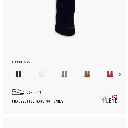
(8 COULEURS)
00
10
(-10%)
12,
90€
11,61€
CHAUSSETTES BAREFOOT UNIES